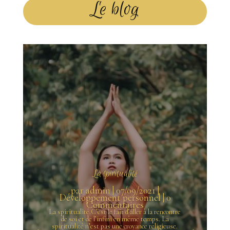
Le blog
La spiritualité
par
admin
|
07/09/2021
|
Développement personnel
| 0
Commentaires
La spiritualité.C’est le fait d’aller à la rencontre
de soi et de l’infini en même temps. La
spiritualité n’est pas une croyance religieuse.