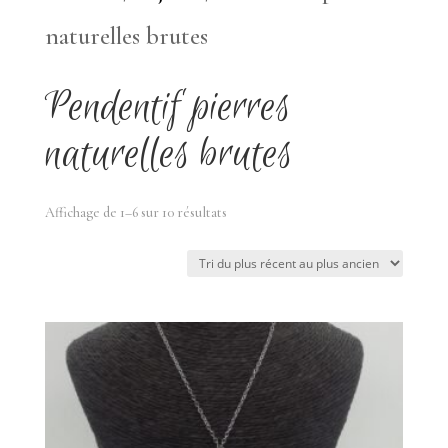
naturelles brutes
Pendentif pierres
naturelles brutes
Trié
Affichage de 1–6 sur 10 résultats
du
plus
récent
au
plus