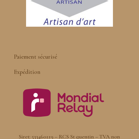
Paiement sécurisé
Expédition
Siret: 533460119 – RCS St quentin – TVA non