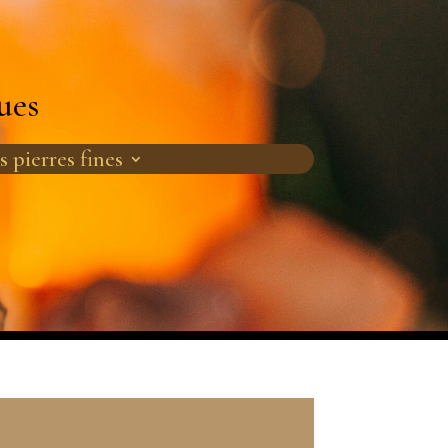
ues
s pierres fines