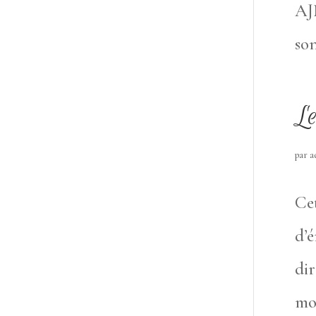
AJ
son
Le
par
a
Cet
d’é
di
mo