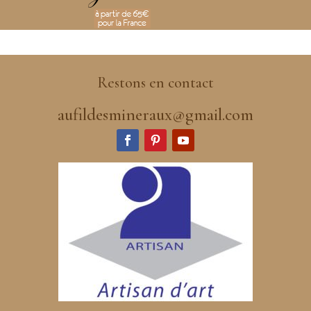
Restons en contact
aufildesmineraux@gmail.com