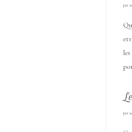
par
a
Que
etr
les
pou
Le
par
a