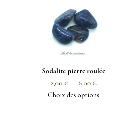
Sodalite pierre roulée
Plage
2,00
€
–
6,00
€
de
Choix des options
prix :
2,00 €
à
6,00 €