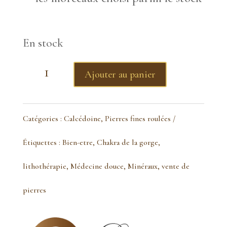
En stock
quantité
Ajouter au panier
de
Calcédoine
Catégories :
Calcédoine
,
Pierres fines roulées
bleue
Étiquettes :
Bien-etre
,
Chakra de la gorge
,
qualité
lithothérapie
,
Médecine douce
,
Minéraux
,
vente de
A
pierres
pierre