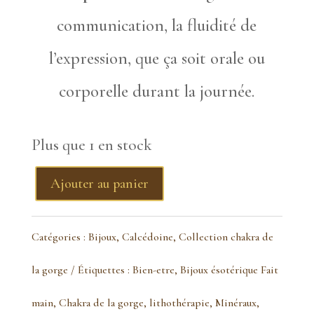
communication, la fluidité de
l’expression, que ça soit orale ou
corporelle durant la journée.
Plus que 1 en stock
Ajouter au panier
quantité
de
Catégories :
Bijoux
,
Calcédoine
,
Collection chakra de
Pendentif
la gorge
Étiquettes :
Bien-etre
,
Bijoux ésotérique Fait
calcédoine
main
,
Chakra de la gorge
,
lithothérapie
,
Minéraux
,