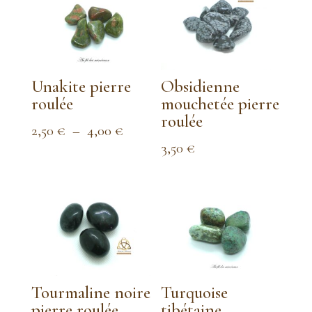
Unakite pierre
Obsidienne
roulée
mouchetée pierre
roulée
Plage
2,50
€
–
4,00
€
de
3,50
€
prix :
2,50 €
à
4,00 €
Tourmaline noire
Turquoise
pierre roulée
tibétaine