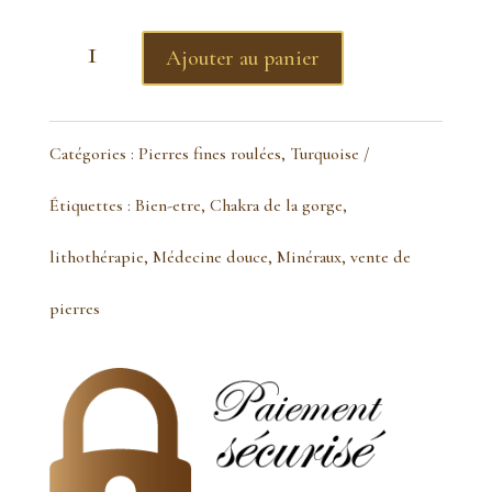
quantité
Ajouter au panier
de
Turquoise
Catégories :
Pierres fines roulées
,
Turquoise
tibétaine
Étiquettes :
Bien-etre
,
Chakra de la gorge
,
véritable
lithothérapie
,
Médecine douce
,
Minéraux
,
vente de
pierre
pierres
roulée