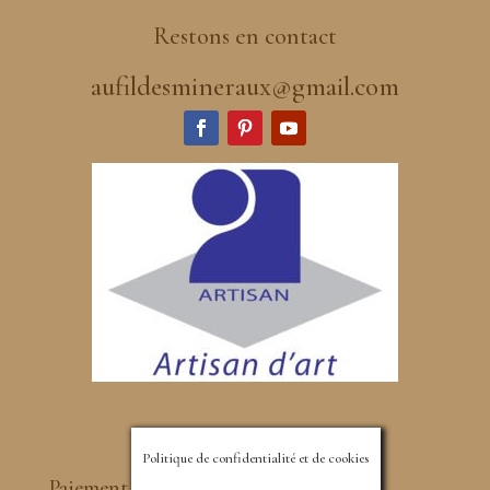
Restons en contact
aufildesmineraux@gmail.com
Politique de confidentialité et de cookies
Paiement sécurisé