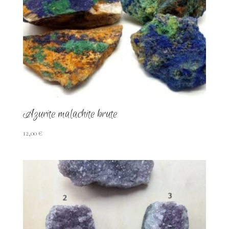
plus
ancien
Azurite malachite brute
12,00
€