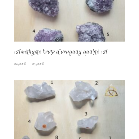
Améthyste brute d’uruguay qualité A
Plage
22,00
€
–
25,00
€
de
prix :
22,00 €
à
25,00 €