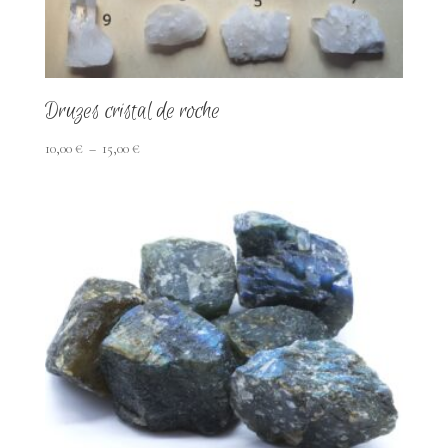
Druzes cristal de roche
Plage
10,00
€
–
15,00
€
de
prix :
10,00 €
à
15,00 €