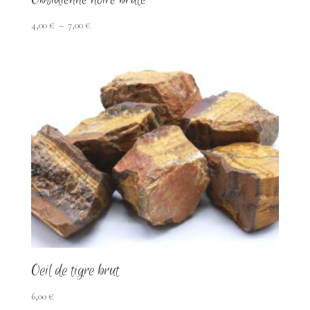
Plage
4,00
€
–
7,00
€
de
prix :
4,00 €
à
7,00 €
Oeil de tigre brut
6,00
€