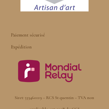
Paiement sécurisé
Expédition
Siret: 533460119 – RCS St quentin – TVA non
applicable, art. 293B du CGI