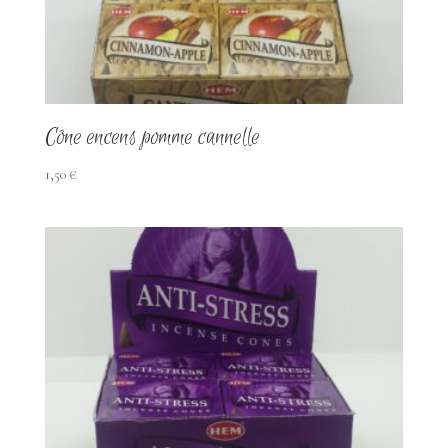
ancien
Cône encens pomme cannelle
1,50
€