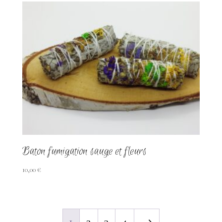
Baton fumigation sauge et fleurs
10,00
€
1
2
3
4
→