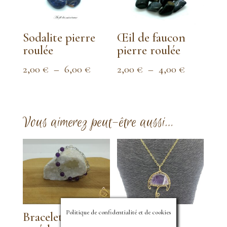
Sodalite pierre
Œil de faucon
roulée
pierre roulée
Plage
Plage
2,00
€
–
6,00
€
2,00
€
–
4,00
€
de
de
prix :
prix :
2,00 €
2,00 €
Vous aimerez peut-être aussi…
à
à
6,00 €
4,00 €
Politique de confidentialité et de cookies
Bracelet
Pendentif