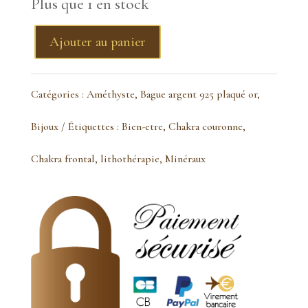
Plus que 1 en stock
Ajouter au panier
quantité
de
Catégories :
Améthyste
,
Bague argent 925 plaqué or
,
bague
Bijoux
Étiquettes :
Bien-etre
,
Chakra couronne
,
améthyste
Chakra frontal
,
lithothérapie
,
Minéraux
marquise