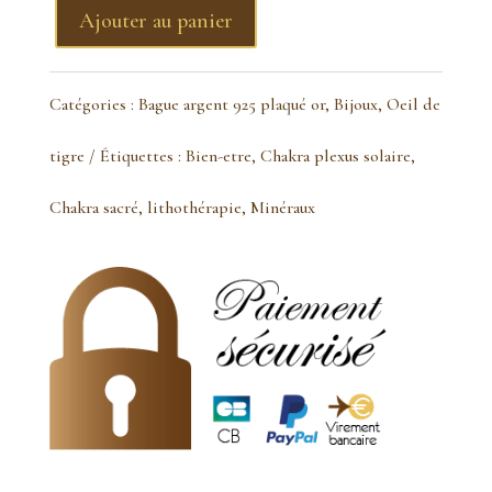
Ajouter au panier
quantité
de
Catégories :
Bague argent 925 plaqué or
,
Bijoux
,
Oeil de
bague
tigre
Étiquettes :
Bien-etre
,
Chakra plexus solaire
,
oeil
Chakra sacré
,
lithothérapie
,
Minéraux
de
tigre
goutte