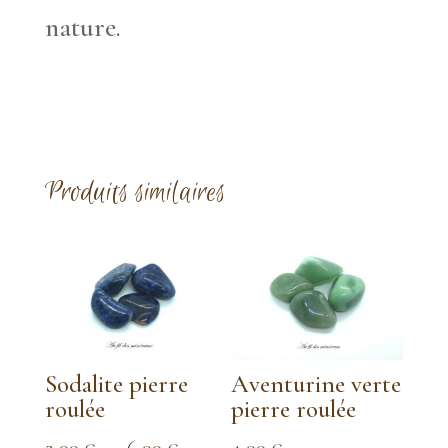
nature.
Produits similaires
Sodalite pierre
Aventurine verte
roulée
pierre roulée
Plage
2,00
€
–
6,00
€
4,00
€