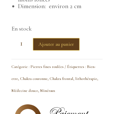
Dimension: environ 2 cm
En stock
quantité
Ajouter au panier
de
Charoïte
Catégorie :
Pierres fines roulées
Étiquettes :
Bien-
pierre
etre
,
Chakra couronne
,
Chakra frontal
,
lithothérapie
,
roulée
Médecine douce
,
Minéraux