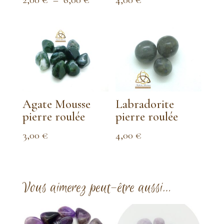
de
prix :
2,00 €
à
6,00 €
Agate Mousse
Labradorite
pierre roulée
pierre roulée
3,00
€
4,00
€
Vous aimerez peut-être aussi…