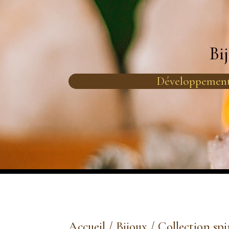
Bi
Développement
Accueil
/
Bijoux
/
Collection spi