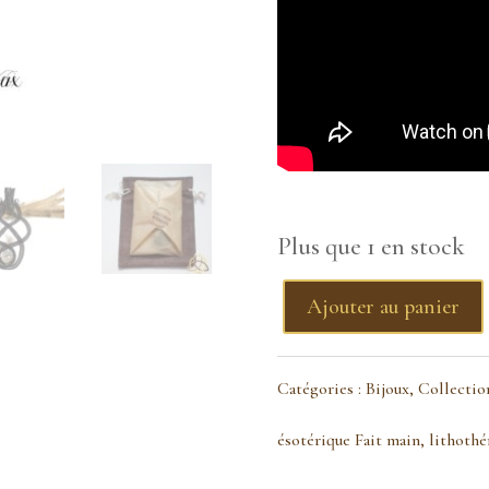
Plus que 1 en stock
Ajouter au panier
quantité
de
Catégories :
Bijoux
,
Collection
Pendentif
ésotérique Fait main
,
lithothé
cristal