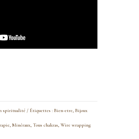
 spiritualité
Étiquettes :
Bien-etre
,
Bijoux
rapie
,
Minéraux
,
Tous chakras
,
Wire wrapping