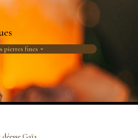
ues
s pierres fines
r déesse Gaïa