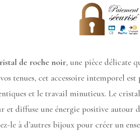
de
roche
wrap
noir
ristal de roche noir
, une pièce délicate qu
déesse
os tenues, cet accessoire intemporel est 
Gaïa
ntiques et le travail minutieux. Le crista
 et diffuse une énergie positive autour d
iez-le à d’autres bijoux pour créer un ens