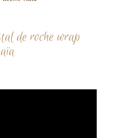
stal de roche wrap
Gaïa