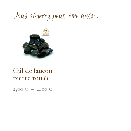
prix :
2,50 €
Vous aimerez peut-être aussi…
à
4,00 €
Œil de faucon
pierre roulée
Plage
2,00
€
–
4,00
€
de
prix :
2,00 €
à
4,00 €