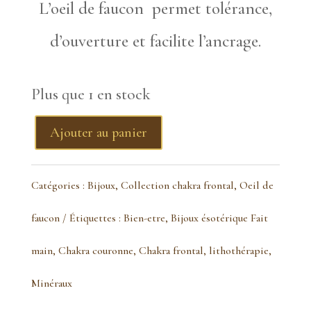
L’oeil de faucon permet tolérance,
d’ouverture et facilite l’ancrage.
Plus que 1 en stock
Ajouter au panier
quantité
de
Catégories :
Bijoux
,
Collection chakra frontal
,
Oeil de
Pendentif
faucon
Étiquettes :
Bien-etre
,
Bijoux ésotérique Fait
oeil
main
,
Chakra couronne
,
Chakra frontal
,
lithothérapie
,
de
Minéraux
faucon