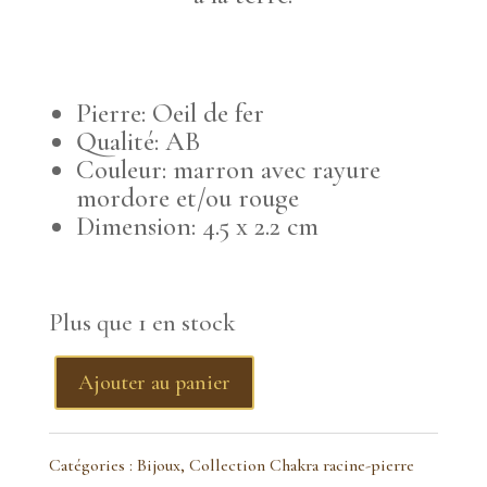
Pierre: Oeil de fer
Qualité: AB
Couleur: marron avec rayure
mordore et/ou rouge
Dimension: 4.5 x 2.2 cm
Plus que 1 en stock
Ajouter au panier
quantité
de
Catégories :
Bijoux
,
Collection Chakra racine-pierre