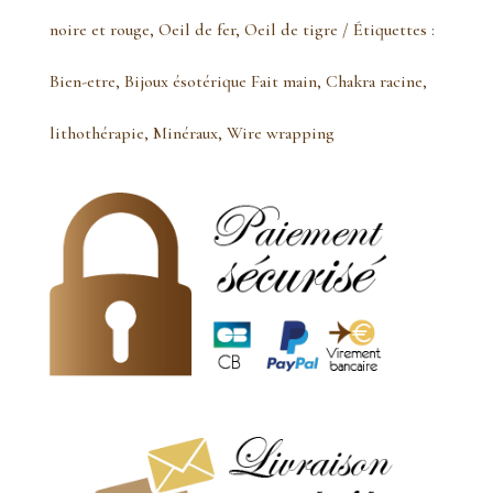
Pendentif
noire et rouge
,
Oeil de fer
,
Oeil de tigre
Étiquettes :
oeil
Bien-etre
,
Bijoux ésotérique Fait main
,
Chakra racine
,
de
lithothérapie
,
Minéraux
,
Wire wrapping
fer