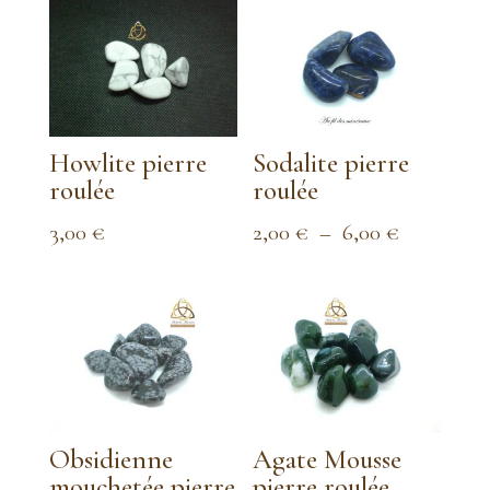
Howlite pierre
Sodalite pierre
roulée
roulée
Plage
3,00
€
2,00
€
–
6,00
€
de
prix :
2,00 €
à
6,00 €
Obsidienne
Agate Mousse
mouchetée pierre
pierre roulée