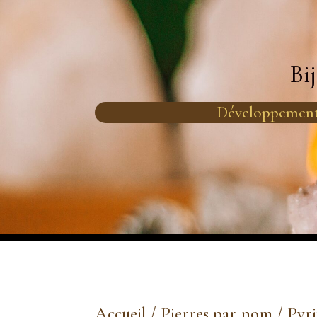
Bi
Développement
Accueil
/
Pierres par nom
/
Pyri