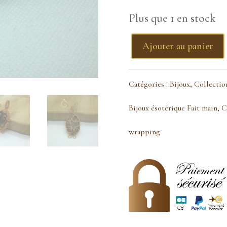
Plus que 1 en stock
Ajouter au panier
quantité
de
Catégories :
Bijoux
,
Collection
Pendentif
Bijoux ésotérique Fait main
,
C
pyrite
wrapping
énergisante