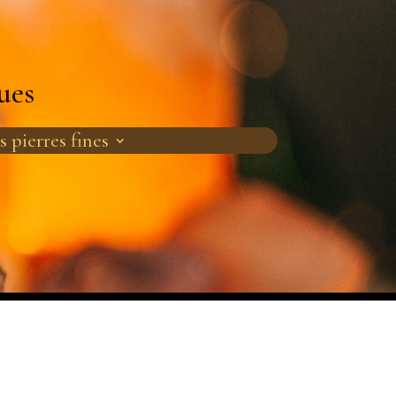
ues
s pierres fines