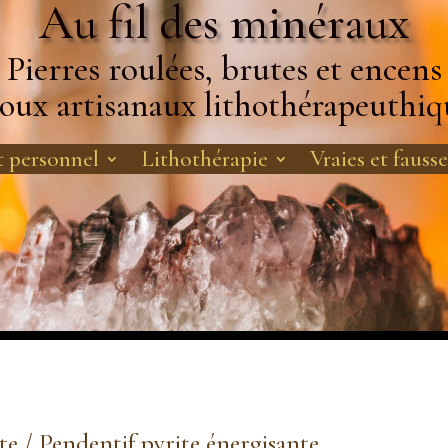
Au fil des minéraux
Pierres roulées, brutes et encens
joux artisanaux lithothérapeuthiq
 personnel
Lithothérapie
Vraies et fausse
te
/ Pendentif pyrite énergisante