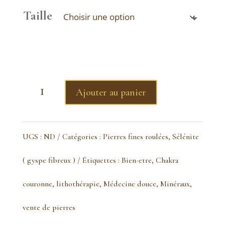
Taille
quantité
Ajouter au panier
de
sélénite
UGS :
ND
Catégories :
Pierres fines roulées
,
Sélénite
(gyspe
( gyspe fibreux )
Étiquettes :
Bien-etre
,
Chakra
fibreux)
couronne
,
lithothérapie
,
Médecine douce
,
Minéraux
,
pierre
vente de pierres