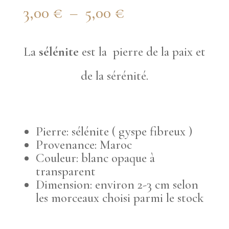
Plage
3,00
€
–
5,00
€
de
La
sélénite
est la pierre de la paix et
prix :
de la sérénité.
3,00 €
à
5,00 €
Pierre: sélénite ( gyspe fibreux )
Provenance: Maroc
Couleur: blanc opaque à
transparent
Dimension: environ 2-3 cm selon
les morceaux choisi parmi le stock