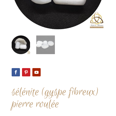
sélénite (gyspe fibreux)
pierre roulée