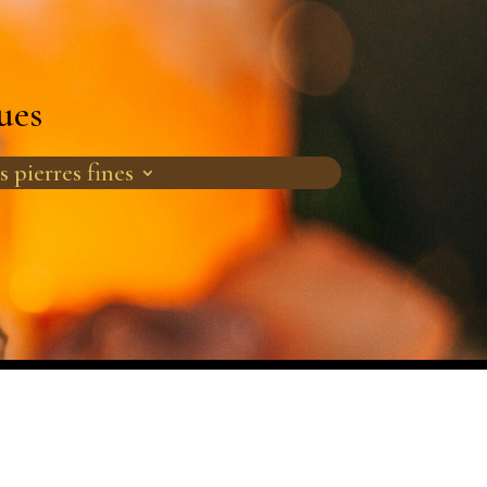
ues
s pierres fines