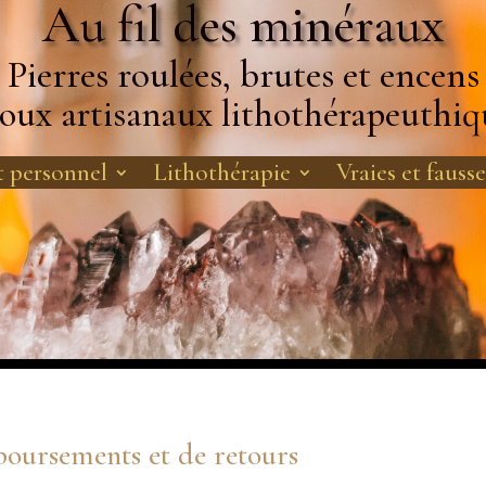
Au fil des minéraux
Pierres roulées, brutes et encens
joux artisanaux lithothérapeuthiq
 personnel
Lithothérapie
Vraies et fausse
boursements et de retours