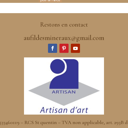
Restons en contact
aufildesmineraux@gmail.com
: 533460119 – RCS St quentin – TVA non applicable, art. 293B 