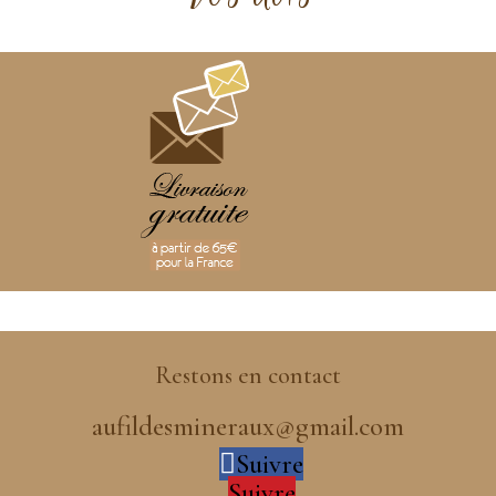
Restons en contact
aufildesmineraux@gmail.com
Suivre
Suivre