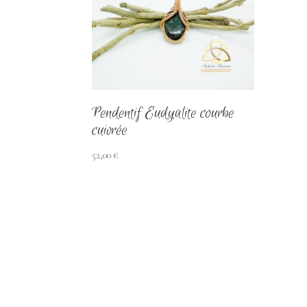
Pendentif Eudyalite courbe
cuivrée
52,00
€