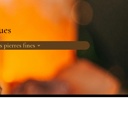
ues
s pierres fines