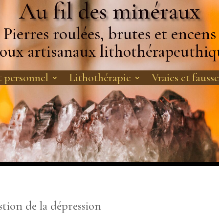
Au fil des minéraux
Pierres roulées, brutes et encens
joux artisanaux lithothérapeuthiq
 personnel
Lithothérapie
Vraies et fausse
tion de la dépression