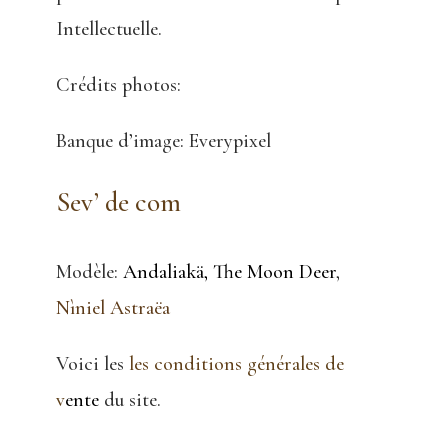
Intellectuelle.
Crédits photos:
Banque d’image: Everypixel
Sev’ de com
Modèle:
Andaliakä
,
The Moon Deer
,
Nìniel Astraëa
Voici les
les conditions
générales de
v
ente
du site.