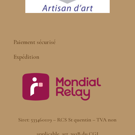
Paiement sécurisé
Expédition
Siret: 533460119 – RCS St quentin – TVA non
applicable, art. 293B du CGI