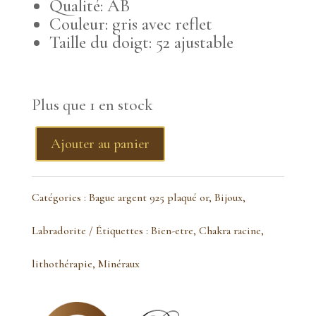
Qualité: AB
Couleur: gris avec reflet
Taille du doigt: 52 ajustable
Plus que 1 en stock
Ajouter au panier
quantité
de
Catégories :
Bague argent 925 plaqué or
,
Bijoux
,
bague
Labradorite
Étiquettes :
Bien-etre
,
Chakra racine
,
labradorite
lithothérapie
,
Minéraux
ronde