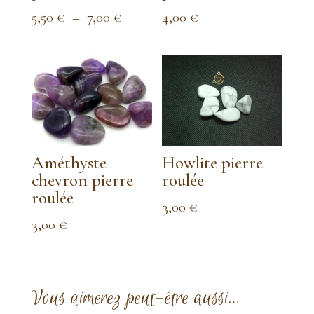
Plage
5,50
€
–
7,00
€
4,00
€
de
prix :
5,50 €
à
7,00 €
Améthyste
Howlite pierre
chevron pierre
roulée
roulée
3,00
€
3,00
€
Vous aimerez peut-être aussi…