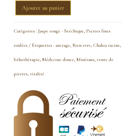
Ajouter au panier
quantité
de
Catégories :
Jaspe rouge - bréchique
,
Pierres fines
Jaspe
roulées
Étiquettes :
ancrage
,
Bien-etre
,
Chakra racine
,
bréchique
lithothérapie
,
Médecine douce
,
Minéraux
,
vente de
pierre
pierres
,
vitalité
roulée