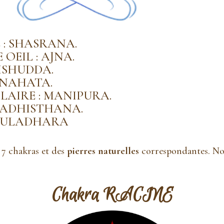
: SHASRANA.
OEIL : AJNA.
ISHUDDA.
ANAHATA.
LAIRE : MANIPURA.
VADHISTHANA.
MULADHARA
s 7 chakras et des
pierres naturelles
correspondantes. No
Chakra RACINE