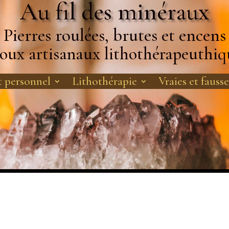
Au fil des minéraux
Pierres roulées, brutes et encens
joux artisanaux lithothérapeuthiq
 personnel
Lithothérapie
Vraies et fausse