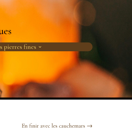
ues
s pierres fines
En finir avec les cauchemars
→