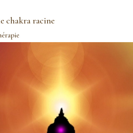
le chakra racine
hérapie