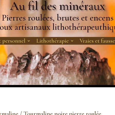
Au fil des minéraux
Pierres roulées, brutes et encens
joux artisanaux lithothérapeuthiq
 personnel
Lithothérapie
Vraies et fausse
rmaline
/ Tourmaline noire pierre roulée