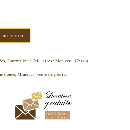
r au panier
ées
,
Tourmaline
Étiquettes :
Bien-etre
,
Chakra
e douce
,
Minéraux
,
vente de pierres