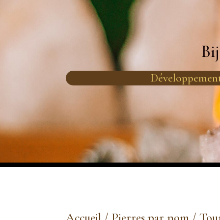
Bi
Développement
Accueil
/
Pierres par nom
/
Tou