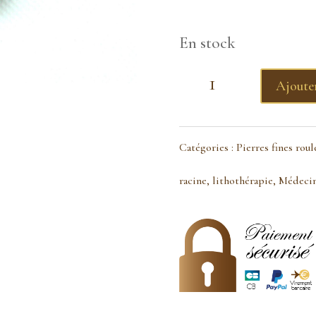
En stock
quantité
Ajoute
de
Tourmaline
Catégories :
Pierres fines roul
noire
racine
,
lithothérapie
,
Médecin
pierre
roulée