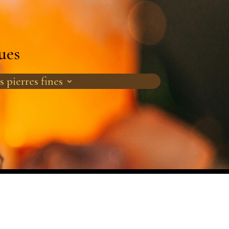
ues
s pierres fines