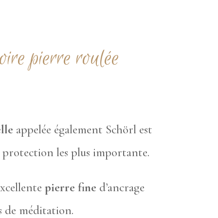
ire pierre roulée
lle
appelée également Schörl est
e protection les plus importante.
excellente
pierre fine
d’ancrage
s de méditation.