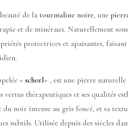
 beauté de la
tourmaline noire
, une
pierr
érapie et de minéraux. Naturellement somb
priétés protectrices et apaisantes, faisant 
idien.
ppelée «
schorl
« , est une pierre naturell
ertus thérapeutiques et ses qualités esth
t du noir intense au gris foncé, et sa text
ues subtils. Utilisée depuis des siècles dan