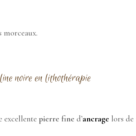
es morceaux.
line noire en
lithothérapie
e excellente
pierre fine
d’
ancrage
lors de