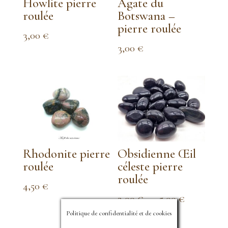
Howlite pierre
Agate du
roulée
Botswana –
pierre roulée
3,00
€
3,00
€
Rhodonite pierre
Obsidienne Œil
roulée
céleste pierre
roulée
4,50
€
Plage
3,00
€
–
5,00
€
de
Politique de confidentialité et de cookies
prix :