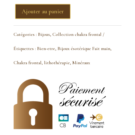
Ajouter au panier
quantité
de
Catégories :
Bijoux
,
Collection chakra frontal
bague
Étiquettes :
Bien-etre
,
Bijoux ésotérique Fait main
,
pietersite
Chakra frontal
,
lithothérapie
,
Minéraux
ajustable
doré