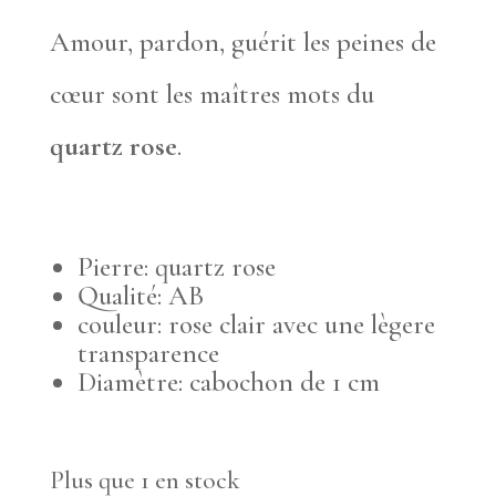
prix
prix
Amour, pardon, guérit les peines de
initial
actuel
cœur sont les maîtres mots du
était :
est :
quartz rose
.
30,00 €.
24,00 €.
Pierre: quartz rose
Qualité: AB
couleur: rose clair avec une lègere
transparence
Diamètre: cabochon de 1 cm
Plus que 1 en stock