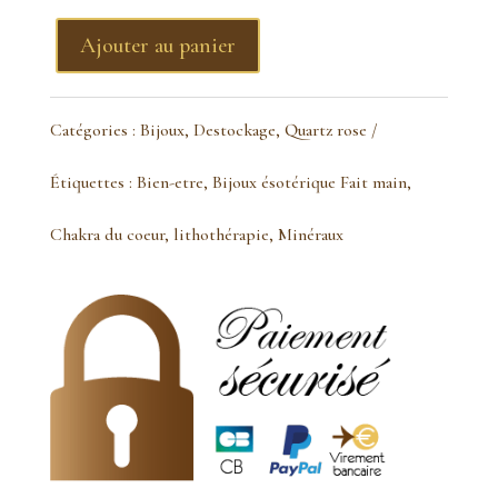
Ajouter au panier
quantité
de
Catégories :
Bijoux
,
Destockage
,
Quartz rose
BO
Étiquettes :
Bien-etre
,
Bijoux ésotérique Fait main
,
quartz
Chakra du coeur
,
lithothérapie
,
Minéraux
rose
et
fleur
de
vie