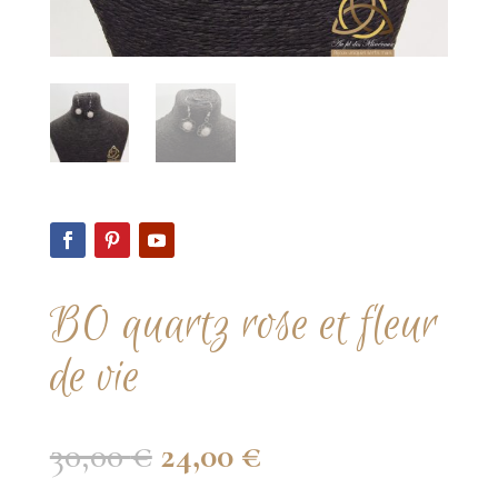
BO quartz rose et fleur
de vie
Le
Le
30,00
€
24,00
€