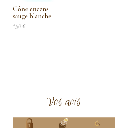
Cône encens
sauge blanche
1,50
€
Vos avis