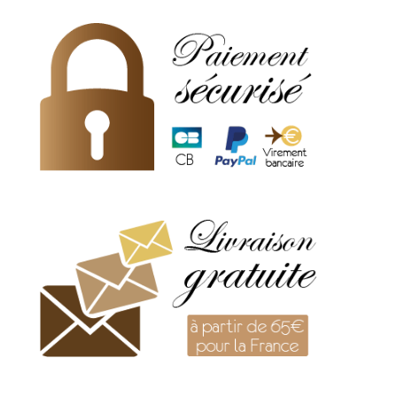
-
Myrrh