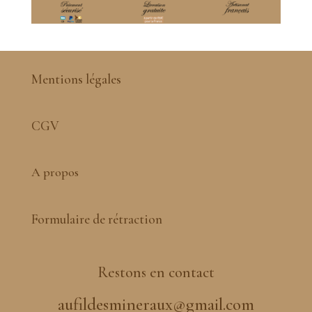
Mentions légales
CGV
A propos
Formulaire de rétraction
Restons en contact
aufildesmineraux@gmail.com