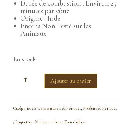
Durée de combustion : Environ 25
minutes par cône
Origine : Inde
Encens Non Testé sur les
Animaux
En stock
quantité
Ajouter au panier
de
Cône
Catégories :
Encens naturels ésotériques
,
Produits ésotériques
encens
Étiquettes :
Médecine douce
,
Tous chakras
Frankincences