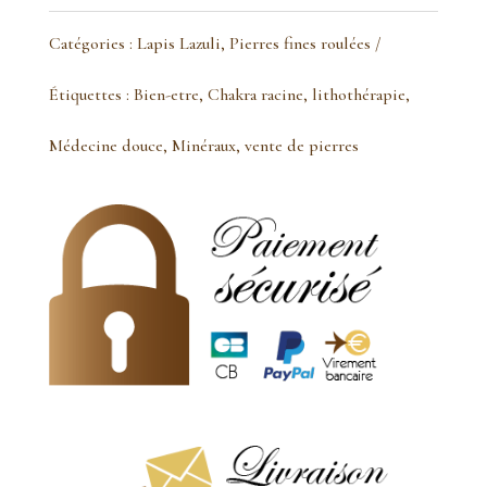
Lapis
Catégories :
Lapis Lazuli
,
Pierres fines roulées
Lazuli
Étiquettes :
Bien-etre
,
Chakra racine
,
lithothérapie
,
pierre
Médecine douce
,
Minéraux
,
vente de pierres
roulée