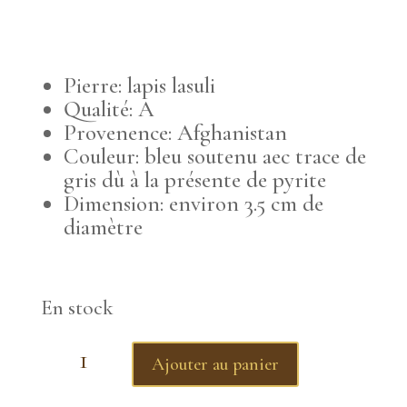
Pierre: lapis lasuli
Qualité: A
Provenence: Afghanistan
Couleur: bleu soutenu aec trace de
gris dù à la présente de pyrite
Dimension: environ 3.5 cm de
diamètre
En stock
quantité
Ajouter au panier
de