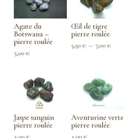
Agate du
Œil de tigre
Botswana –
pierre roulée
pierre roulée
Plage
5,50
€
–
7,00
€
3,00
€
de
prix :
5,50 €
à
7,00 €
Jaspe sanguin
Aventurine verte
pierre roulée
pierre roulée
4,00
€
4,00
€