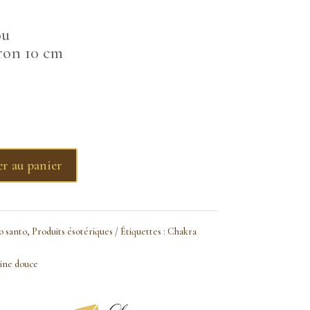
ou
ron 10 cm
r au panier
o santo
,
Produits ésotériques
Étiquettes :
Chakra
ine douce