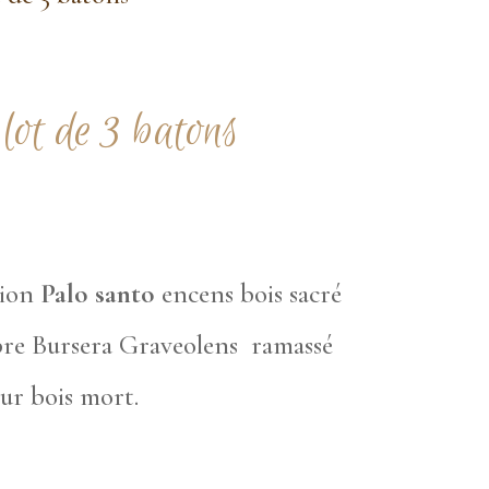
lot de 3 batons
tion
Palo santo
encens bois sacré
arbre Bursera Graveolens ramassé
sur bois mort.