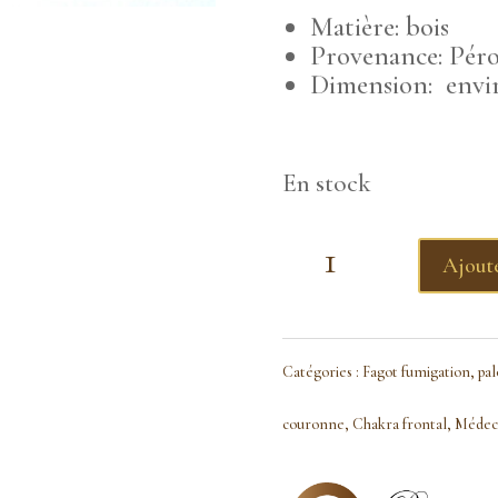
Matière: bois
Provenance: Pér
Dimension: envi
En stock
quantité
Ajoute
de
Palo
Catégories :
Fagot fumigation, pal
santo
couronne
,
Chakra frontal
,
Médec
-
lot