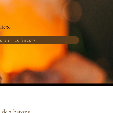
ues
s pierres fines
t de 3 batons