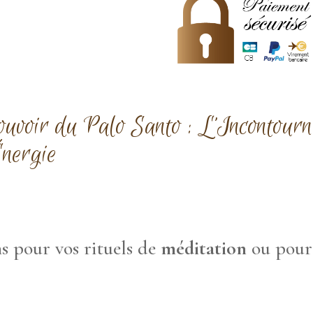
de
3
batons
ouvoir du Palo Santo : L’Incontour
nergie
s pour vos rituels de
méditation
ou pour