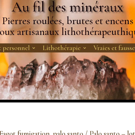
Au fil des minéraux
Pierres roulées, brutes et encens
joux artisanaux lithothérapeuthiq
 personnel
Lithothérapie
Vraies et fausse
Fagot fumigation, palo santo
/ Palo santo – lo