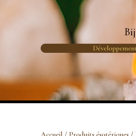
Bi
Développement
Accueil
/
Produits ésotériques
/