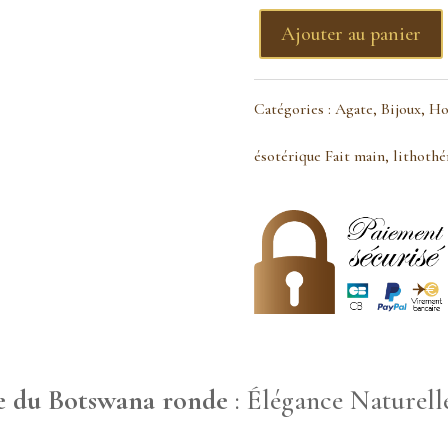
Ajouter au panier
quantité
de
Catégories :
Agate
,
Bijoux
,
Ho
Pendentif
ésotérique Fait main
,
lithothé
agate
du
Botswana
ronde
te du Botswana ronde
: Élégance Naturelle