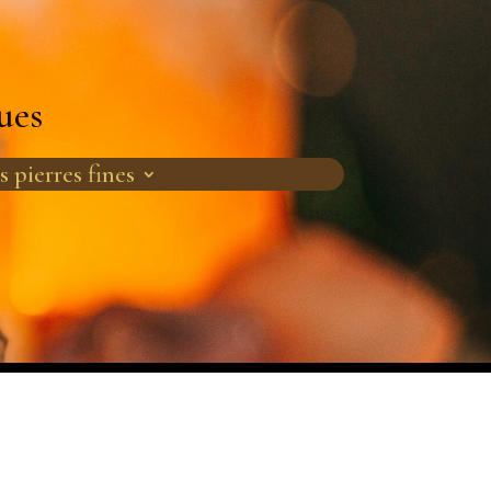
ues
s pierres fines