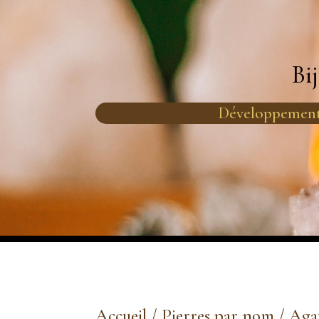
Bi
Développement
Accueil
/
Pierres par nom
/
Aga