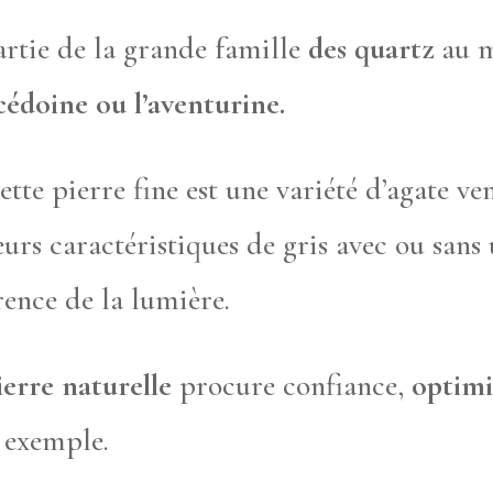
artie de la grande famille
des quartz
au m
cédoine ou l’aventurine.
te pierre fine est une variété d’agate v
leurs caractéristiques de gris avec ou san
rence de la lumière.
ierre naturelle
procure confiance,
optim
r exemple.