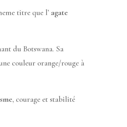
eme titre que l’
agate
enant du Botswana. Sa
s une couleur orange/rouge à
isme
, courage et stabilité