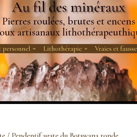
Au fil des minéraux
Pierres roulées, brutes et encens
joux artisanaux lithothérapeuthiq
 personnel
Lithothérapie
Vraies et fausse
te
/ Pendentif agate du Botswana ronde