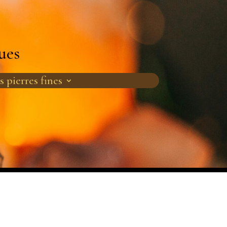
ues
s pierres fines