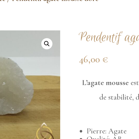
Pendentif ag
46,00
€
L’agate mousse
es
de stabilité,
Pierre: Agate