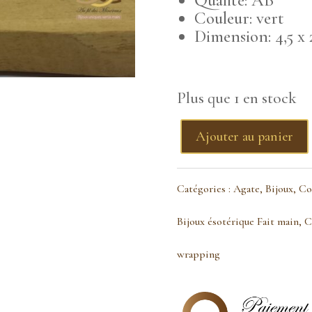
Qualité: AB
Couleur: vert
Dimension: 4,5 x
Plus que 1 en stock
Ajouter au panier
quantité
de
Catégories :
Agate
,
Bijoux
,
Co
Pendentif
Bijoux ésotérique Fait main
,
C
agate
wrapping
mousse
doré