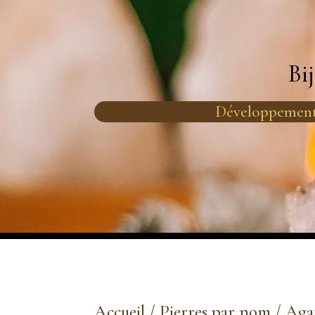
Bi
Développement
Accueil
/
Pierres par nom
/
Aga