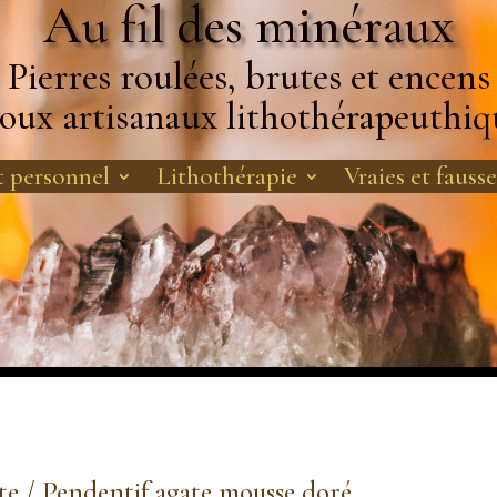
Au fil des minéraux
Pierres roulées, brutes et encens
joux artisanaux lithothérapeuthiq
 personnel
Lithothérapie
Vraies et fausse
te
/ Pendentif agate mousse doré