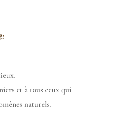
e:
tieux.
niers et à tous ceux qui
omènes naturels.