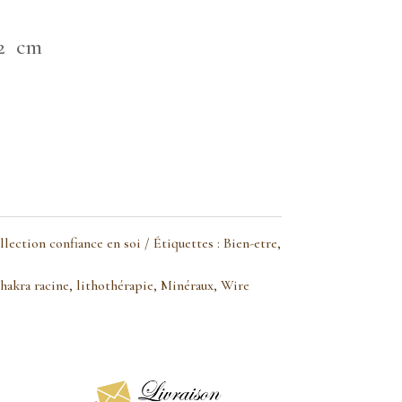
 2 cm
llection confiance en soi
Étiquettes :
Bien-etre
,
hakra racine
,
lithothérapie
,
Minéraux
,
Wire