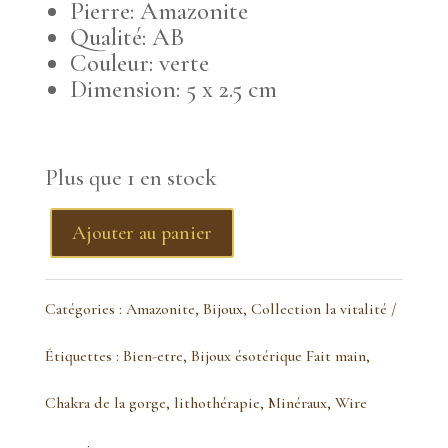
Pierre: Amazonite
Qualité: AB
Couleur: verte
Dimension: 5 x 2.5 cm
Plus que 1 en stock
Ajouter au panier
quantité
de
Catégories :
Amazonite
,
Bijoux
,
Collection la vitalité
Pendentif
Étiquettes :
Bien-etre
,
Bijoux ésotérique Fait main
,
Amazonite
Chakra de la gorge
,
lithothérapie
,
Minéraux
,
Wire
vintage