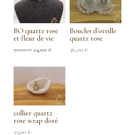
BO quartz rose
Boucles d’oreille
et fleur de vie
quartz rose
Le
Le
30,00
€
24,00
€
36,00
€
prix
prix
initial
actuel
était :
est :
30,00 €.
24,00 €.
collier quartz
rose wrap doré
25,00
€