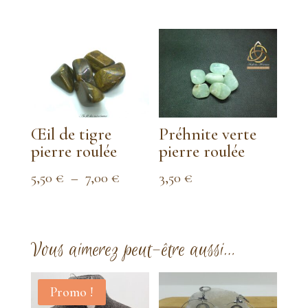
de
prix :
3,00 €
à
6,00 €
Œil de tigre
Préhnite verte
pierre roulée
pierre roulée
Plage
5,50
€
–
7,00
€
3,50
€
de
prix :
5,50 €
Vous aimerez peut-être aussi…
à
7,00 €
Promo !