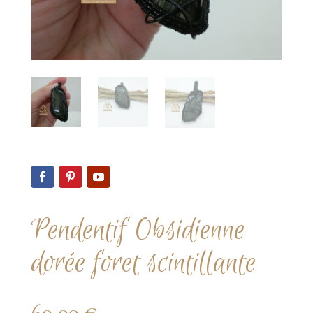
Pendentif Obsidienne
dorée foret scintillante
60,00
€