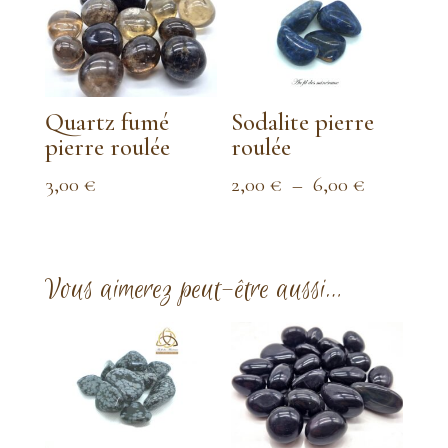
à
4,00 €
Quartz fumé
Sodalite pierre
pierre roulée
roulée
Plage
3,00
€
2,00
€
–
6,00
€
de
prix :
2,00 €
Vous aimerez peut-être aussi…
à
6,00 €