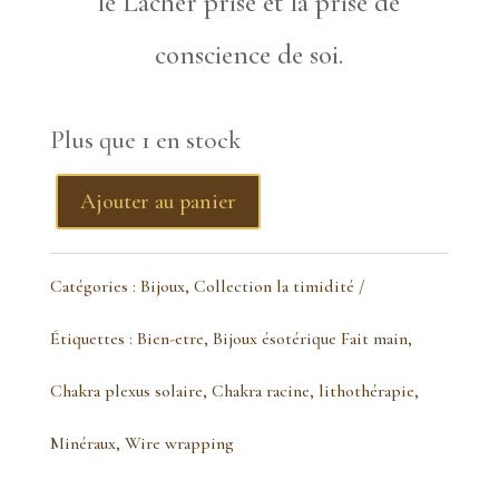
le Lâcher prise et la prise de
conscience de soi.
Plus que 1 en stock
Ajouter au panier
quantité
de
Catégories :
Bijoux
,
Collection la timidité
Pendentif
Étiquettes :
Bien-etre
,
Bijoux ésotérique Fait main
,
septaria
Chakra plexus solaire
,
Chakra racine
,
lithothérapie
,
bronze
Minéraux
,
Wire wrapping