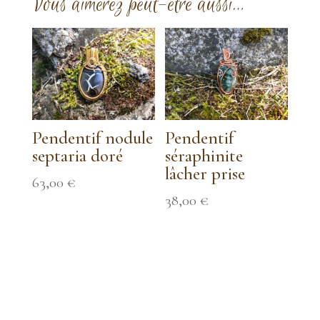
Vous aimerez peut-être aussi…
Pendentif nodule
Pendentif
septaria doré
séraphinite
lâcher prise
63,00
€
38,00
€