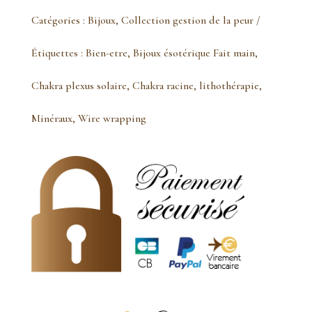
de
Catégories :
Bijoux
,
Collection gestion de la peur
Pendentif
Étiquettes :
Bien-etre
,
Bijoux ésotérique Fait main
,
nodule
Chakra plexus solaire
,
Chakra racine
,
lithothérapie
,
septaria
Minéraux
,
Wire wrapping
doré