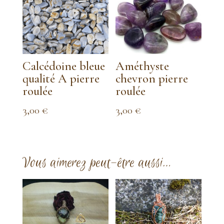
2,00 €
2,00 €
à
à
4,00 €
6,00 €
Calcédoine bleue
Améthyste
qualité A pierre
chevron pierre
roulée
roulée
3,00
€
3,00
€
Vous aimerez peut-être aussi…