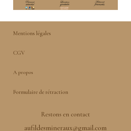
Mentions légales
CGV
A propos
Formulaire de rétraction
Restons en contact
aufildesmineraux@gmail.com