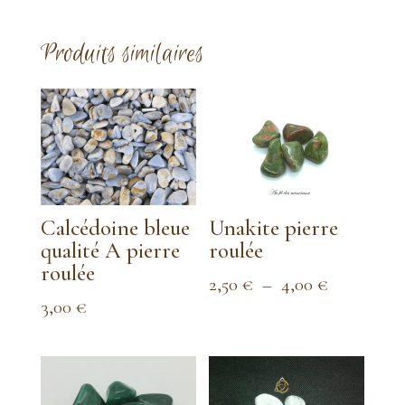
Produits similaires
Calcédoine bleue
Unakite pierre
qualité A pierre
roulée
roulée
Plage
2,50
€
–
4,00
€
3,00
€
de
prix :
2,50 €
à
4,00 €