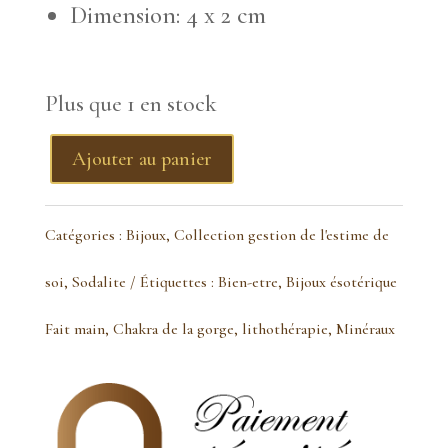
Dimension: 4 x 2 cm
Plus que 1 en stock
Ajouter au panier
quantité
de
Catégories :
Bijoux
,
Collection gestion de l'estime de
Pendentif
soi
,
Sodalite
Étiquettes :
Bien-etre
,
Bijoux ésotérique
Sodalite
Fait main
,
Chakra de la gorge
,
lithothérapie
,
Minéraux
enlacement
cuivré