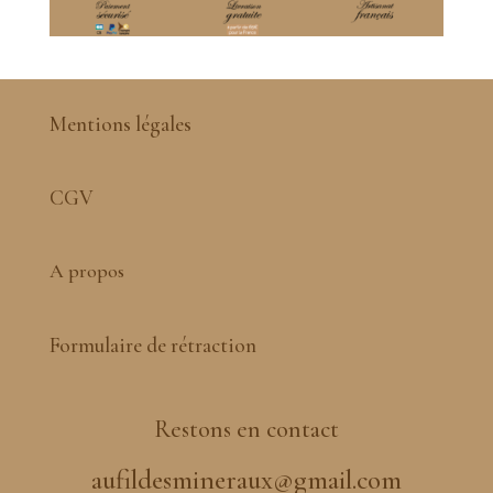
Mentions légales
CGV
A propos
Formulaire de rétraction
Restons en contact
aufildesmineraux@gmail.com