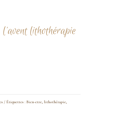
 l’avent lithothérapie
es
Étiquettes :
Bien-etre
,
lithothérapie
,