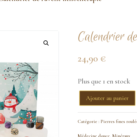
Calendrier de
24,90
€
Plus que 1 en stock
Ajouter au panier
quantité
de
Catégorie :
Pierres fines roulé
Calendrier
Médecine douce
,
Minéraux