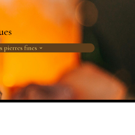
ues
s pierres fines