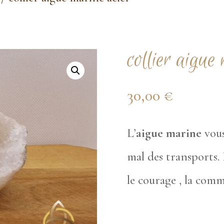
collier aigue
30,00
€
L’
aigue marine
vous
mal des transports. E
le courage , la com