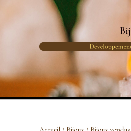
Bi
Développement
Accueil
/
Bijoux
/
Bijoux vendus