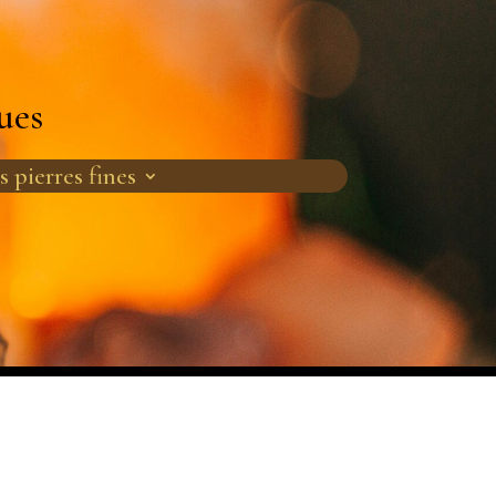
ues
s pierres fines