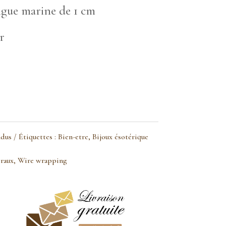
aigue marine de 1 cm
r
ndus
Étiquettes :
Bien-etre
,
Bijoux ésotérique
raux
,
Wire wrapping