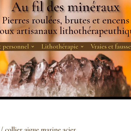
Au fil des minéraux
Pierres roulées, brutes et encens
joux artisanaux lithothérapeuthiq
 personnel
Lithothérapie
Vraies et fausse
/ collier aigue marine acier