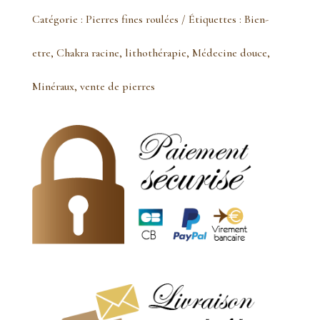
Grenat
Catégorie :
Pierres fines roulées
Étiquettes :
Bien-
pierre
etre
,
Chakra racine
,
lithothérapie
,
Médecine douce
,
roulée
Minéraux
,
vente de pierres