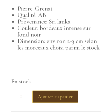
Pierre: Grenat
Qualité: AB
Provenance: Sri lanka
Couleur: bordeaux intense sur
fond noir
Dimension: environ 2-3 cm selon
les morceaux choisi parmi le stock
En stock
quantité
Ajouter au panier
de