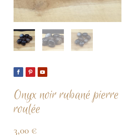
Onyx noir rubané pierre
roulée
3,00
€