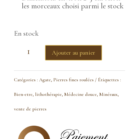
les morceaux choisi parmi le stock
En stock
quantité
Ajouter au panier
de
Onyx
Catégories :
Agate
,
Pierres fines roulées
Étiquettes :
noir
Bien-etre
,
lithothérapie
,
Médecine douce
,
Minéraux
,
rubané
vente de pierres
pierre
roulée