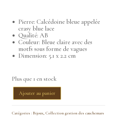
Pierre: Calcédoine bleue appelée
crasy blue lace
Qualité: AB
Couleur: Bleue claire avec des
motfs sous forme de vagues
Dimension: 5.1 x 2.2 cm
Plus que 1 en stock
Ajouter au panier
quantité
de
Catégories :
Bijoux
,
Collection gestion des cauchemars