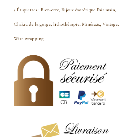
Pendentif
Étiquettes :
Bien-etre
,
Bijoux ésotérique Fait main
,
calcédoine
Chakra de la gorge
,
lithothérapie
,
Minéraux
,
Vintage
,
bleue
Wire wrapping
goutte