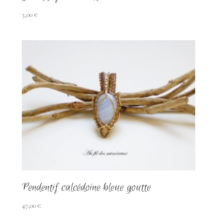
3,00
€
Pendentif calcédoine bleue goutte
47,00
€