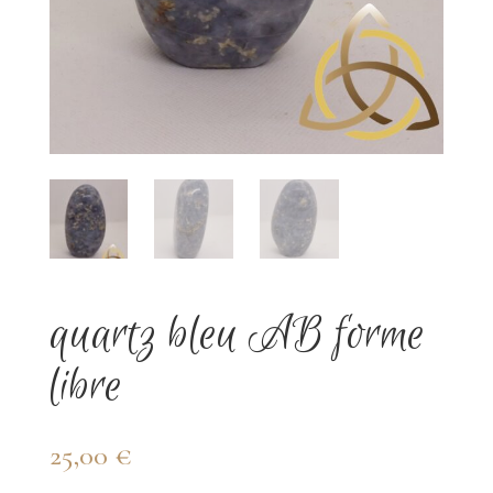
quartz bleu AB forme
libre
25,00
€