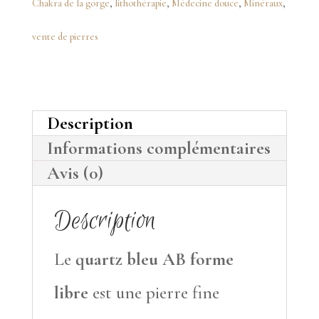
bleu
Chakra de la gorge
,
lithothérapie
,
Médecine douce
,
Minéraux
,
AB
vente de pierres
forme
libre
Description
Informations complémentaires
Avis (0)
Description
Le
quartz bleu AB forme
libre
est une pierre fine