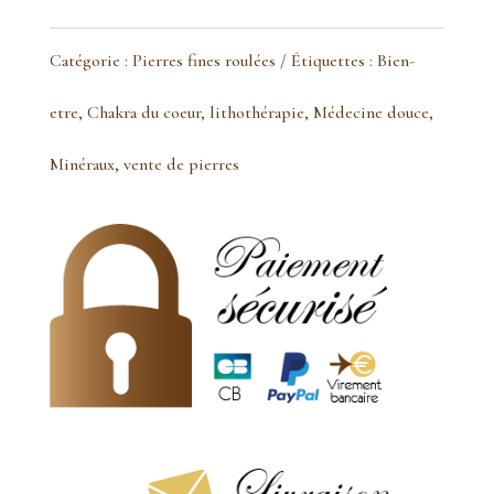
Rubis
Catégorie :
Pierres fines roulées
Étiquettes :
Bien-
zoizite
etre
,
Chakra du coeur
,
lithothérapie
,
Médecine douce
,
pierre
Minéraux
,
vente de pierres
roulée