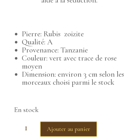
aide à la séduction.
Pierre: Rubis zoizite
Qualité: A
Provenance: Tanzanie
Couleur: vert avec trace de rose
moyen
Dimension: environ 3 cm selon les
morceaux choisi parmi le stock
En stock
quantité
Ajouter au panier
de