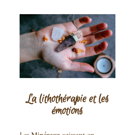
La
lithothérapie
et les
émotions
Les
Minéraux
agissent en