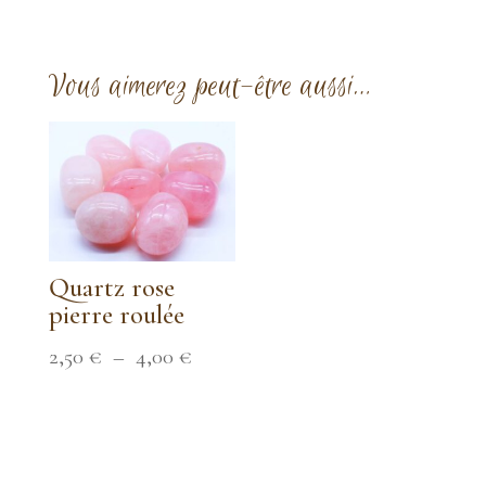
Vous aimerez peut-être aussi…
Quartz rose
pierre roulée
Plage
2,50
€
–
4,00
€
de
prix :
2,50 €
à