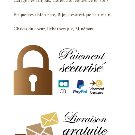
Catégories :
Bijoux
,
Collection confiance en soi
Boucles
Étiquettes :
Bien-etre
,
Bijoux ésotérique Fait main
,
d'oreille
Chakra du coeur
,
lithothérapie
,
Minéraux
péridot