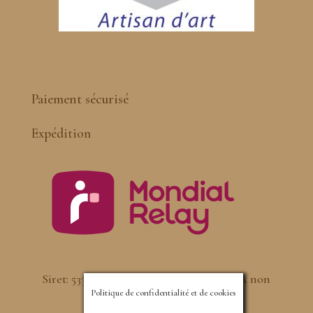
Paiement sécurisé
Expédition
Siret: 533460119 – RCS St quentin – TVA non
Politique de confidentialité et de cookies
applicable, art. 293B du CGI