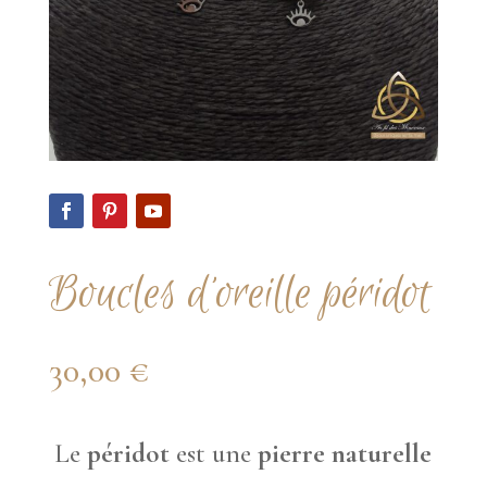
Boucles d’oreille péridot
30,00
€
Le
péridot
est une
pierre naturelle