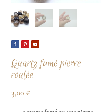
Quartz fumé pierre
roulée
3,00
€
Le
quartz fumé
est une
pierre