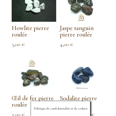
Howlite pierre
Jaspe sanguin
roulée
pierre roulée
3,00
€
4,00
€
Œil de fer pierre
Sodalite pierre
roulée
roulée
Politique de confidentialité et de cookies
Plage
3,00
€
2,00
€
–
6,00
€