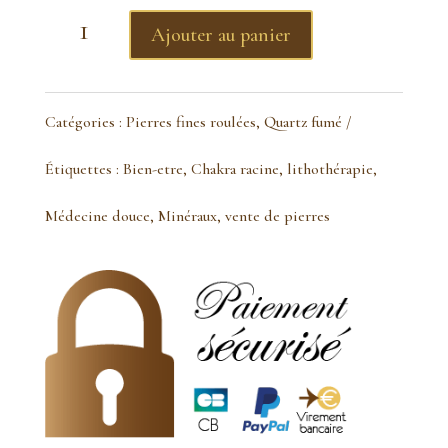
quantité
Ajouter au panier
de
Quartz
Catégories :
Pierres fines roulées
,
Quartz fumé
fumé
Étiquettes :
Bien-etre
,
Chakra racine
,
lithothérapie
,
pierre
Médecine douce
,
Minéraux
,
vente de pierres
roulée