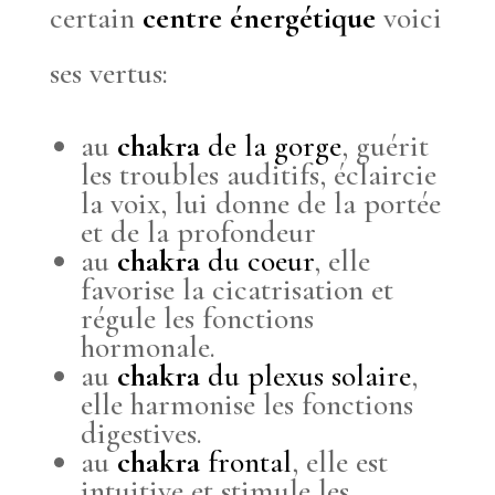
certain
centre énergétique
voici
ses vertus:
au
chakra
de la gorge
, guérit
les troubles auditifs, éclaircie
la voix, lui donne de la portée
et de la profondeur
au
chakra
du coeur
, elle
favorise la cicatrisation et
régule les fonctions
hormonale.
au
chakra
du plexus solaire
,
elle harmonise les fonctions
digestives.
au
chakra
frontal
, elle est
intuitive et stimule les