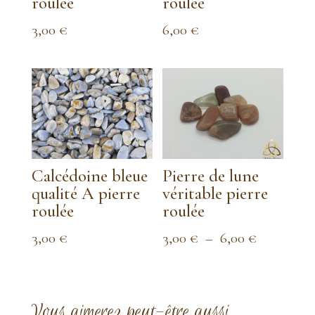
roulée
roulée
3,00
€
6,00
€
Calcédoine bleue
Pierre de lune
qualité A pierre
véritable pierre
roulée
roulée
Plage
3,00
€
3,00
€
–
6,00
€
de
prix :
3,00 €
Vous aimerez peut-être aussi…
à